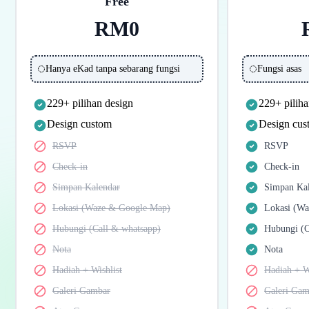
Free
RM0
Hanya eKad tanpa sebarang fungsi
Fungsi asas
229+ pilihan design
229+ piliha
Design custom
Design cus
RSVP
RSVP
Check-in
Check-in
Simpan Kalendar
Simpan Ka
Lokasi (Waze & Google Map)
Lokasi (W
Hubungi (Call & whatsapp)
Hubungi (C
Nota
Nota
Hadiah + Wishlist
Hadiah + W
Galeri Gambar
Galeri Gam