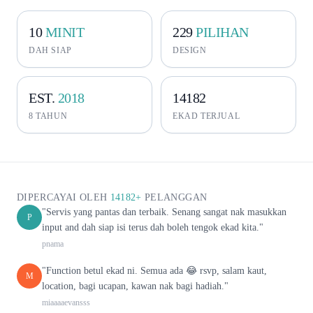
10
MINIT
229
PILIHAN
DAH SIAP
DESIGN
EST.
2018
14182
8 TAHUN
EKAD TERJUAL
DIPERCAYAI OLEH
14182+
PELANGGAN
"Servis yang pantas dan terbaik. Senang sangat nak masukkan
P
input and dah siap isi terus dah boleh tengok ekad kita."
pnama
"Function betul ekad ni. Semua ada 😂 rsvp, salam kaut,
M
location, bagi ucapan, kawan nak bagi hadiah."
miaaaaevansss