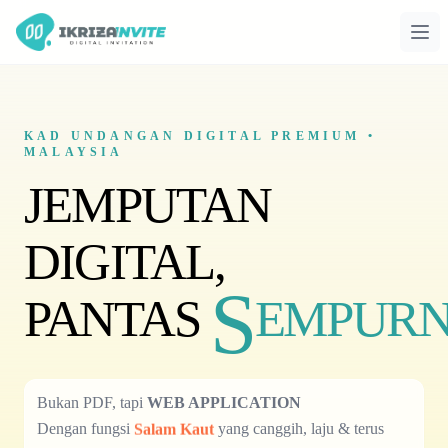
Ope
KAD UNDANGAN DIGITAL PREMIUM •
MALAYSIA
JEMPUTAN
DIGITAL,
S
PANTAS
EMPURN
Bukan PDF, tapi
WEB APPLICATION
Dengan fungsi
yang canggih, laju &
Hadiah & Wishlist