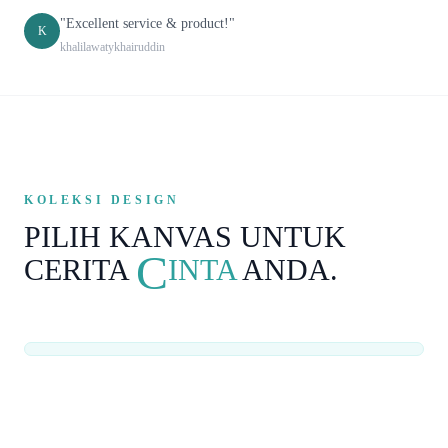
"Excellent service & product!"
K
khalilawatykhairuddin
KOLEKSI DESIGN
PILIH KANVAS UNTUK
C
CERITA
INTA
ANDA.