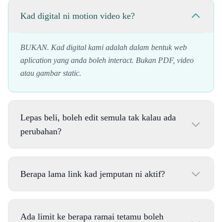
Kad digital ni motion video ke?
BUKAN. Kad digital kami adalah dalam bentuk web
aplication yang anda boleh interact. Bukan PDF, video
atau gambar static.
Lepas beli, boleh edit semula tak kalau ada
perubahan?
BOLEH. Anda ada akses penuh ke Dashboard edit 24
Berapa lama link kad jemputan ni aktif?
jam sehari. Boleh edit info, tukar gambar, tukar design
atau betulkan typo pada bila-bila masa tanpa caj
tambahan unlimited kali sehingga tiba tarikh majlis.
Akan aktif sampai bila-bila selagi kami wujud atau anda
Ada limit ke berapa ramai tetamu boleh
request untuk padam.